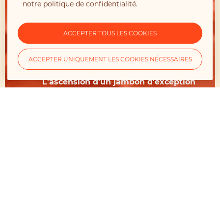
notre
politique de confidentialité
.
#ACTIVATION360°
#RELATIONSMEDIAS
ACCEPTER TOUS LES COOKIES
#INFLUENCE
#TRADE
#EVENT
ACCEPTER UNIQUEMENT LES COOKIES NÉCESSAIRES
L'ascension d'un jambon d'exception
EN SAVOIR PLUS
JABUGO