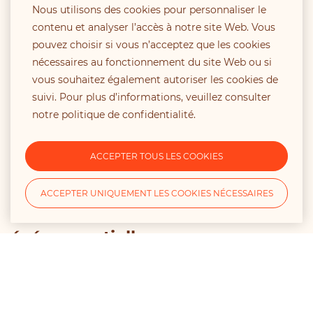
Nous utilisons des cookies pour personnaliser le
contenu et analyser l’accès à notre site Web. Vous
Nous concevons des concepts d’événements sur
pouvez choisir si vous n’acceptez que les cookies
mesure, en phase avec les objectifs de communication
nécessaires au fonctionnement du site Web ou si
et en harmonie avec les valeurs de la marque et de sa
vous souhaitez également autoriser les cookies de
cible. En intégrant une compréhension approfondie des
suivi. Pour plus d’informations, veuillez consulter
enjeux et des aspirations des audiences, nous avons à
notre
politique de confidentialité
.
cœur de réenchanter l’expérience de marque par la
créativité, la technologie et la disruption, transformant
ACCEPTER TOUS LES COOKIES
ainsi la relation avec la marque.
ACCEPTER UNIQUEMENT LES COOKIES NÉCESSAIRES
Conception et production
événementielle
Nous gérons chaque étape de l’événementiel, de la
sélection des lieux à la création de scénographies